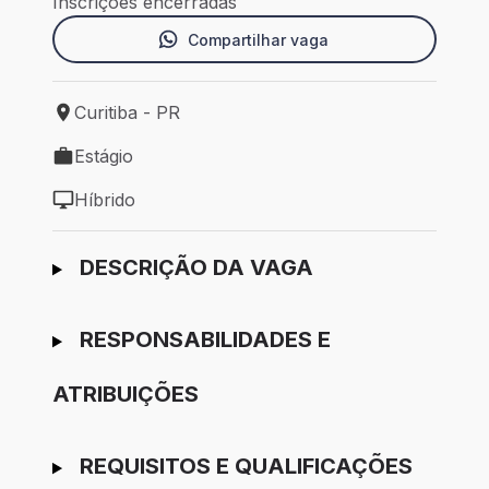
Inscrições encerradas
Compartilhar vaga
Curitiba - PR
Local de trabalho: Curitiba - PR
Estágio
Tipo de vaga: Estágio
Híbrido
Modelo de trabalho: Híbrido
Ir para candidatura
DESCRIÇÃO DA VAGA
RESPONSABILIDADES E
ATRIBUIÇÕES
REQUISITOS E QUALIFICAÇÕES